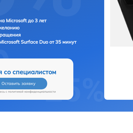
а Microsoft до 3 лет
 желанию
бращения
Microsoft Surface Duo от 35 минут
я со специалистом
Оставить заявку
есь c
политикой конфиденциальности