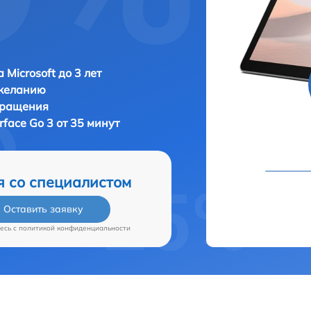
 Microsoft до 3 лет
 желанию
бращения
rface Go 3 от 35 минут
я со специалистом
Оставить заявку
есь c
политикой конфиденциальности