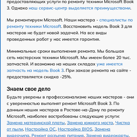
предоставляющих услуги по ремонту техники Microsoft Book
3. Однако
наш сервис-центр выделяется преимуществами
.
Мы ремонтируем Microsoft. Наши мастера -
специалисты по
ремонту техники Microsoft
. Восстановить модель Book 3 для
мастеров не будет новой задачей. На все виды
проведенных работ у нас имеется гарантия.
Минимальные сроки выполнения ремонта. Мы большая
сеть мастерских техники Microsoft. Мы имеем более 20 тыс.
запчастей. И возможно на наших складах
уже имеется
запчасть на модель Book 3
. При заказе ремонта на сайте -
предоставляется скидка -25%.
Знаем свое дело
Будьте уверены в профессионализме наших мастеров - они
с уверенностью выполнят ремонт Microsoft Book 3. По
данным наших мастеров в Ростове-на-Дону по ремонту
Microsoft, наиболее востребованы следующие услуги:
Замена материнской платы
,
Замена южного моста
,
Чистка
от пыли
,
Настройка ОС
,
Настройка BIOS
,
Замена
видеочипа
,
Ремонт разъема питания
,
Замена видеокарты
,